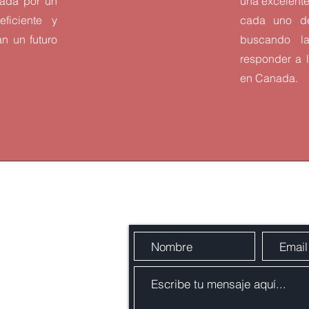
yada por un
una excelente 
eficiente y
cada uno de
n un futuro
buscando la
responder a l
en Canada
Migratia Canada
Envíanos un mensaje
Immigration Inc.
121 McMahon Dr.
North York,
M2K 0C1 Ontario,
Canada